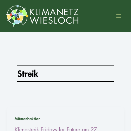
Zum
Inhalt
springen
Streik
Mitmachaktion
Klimastreik Fridays for Future am 27.