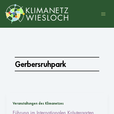
Zum
Inhalt
springen
Gerbersruhpark
Veranstaltungen des Klimanetzes
Führung im Internationalen Kräutergarten